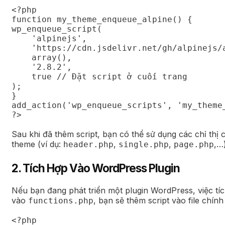
<?php

function my_theme_enqueue_alpine() {

wp_enqueue_script(

    'alpinejs',

    'https://cdn.jsdelivr.net/gh/alpinejs/a
    array(),

    '2.8.2',

    true // Đặt script ở cuối trang

);

}

add_action('wp_enqueue_scripts', 'my_theme_
?>
Sau khi đã thêm script, bạn có thể sử dụng các chỉ thị củ
theme (ví dụ:
,
,
,…)
header.php
single.php
page.php
2. Tích Hợp Vào WordPress Plugin
Nếu bạn đang phát triển một plugin WordPress, việc tíc
vào
, bạn sẽ thêm script vào file chính
functions.php
<?php
