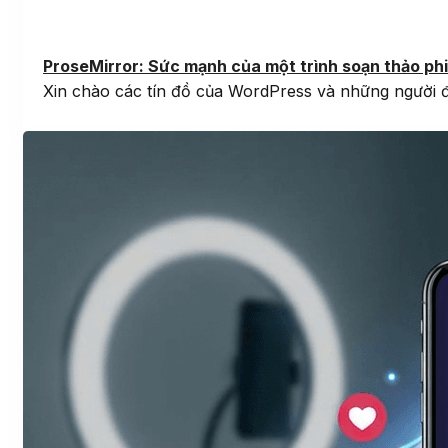
ProseMirror: Sức mạnh của một trình soạn thảo ph
Xin chào các tín đồ của WordPress và những người 