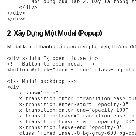
        Nội dung của Tab 2. Đây là thông ti
    </div>

</div>

</div>
2. Xây Dựng Một Modal (Popup)
Modal là một thành phần giao diện phổ biến, thường đư
<div x-data="{ open: false }">

<!-- Button to open modal -->

<button @click="open = true" class="bg-blu
<!-- Modal backdrop -->

<div

    x-show="open"

    x-transition:enter="transition ease-out
    x-transition:enter-start="opacity-0"

    x-transition:enter-end="opacity-100"

    x-transition:leave="transition ease-in 
    x-transition:leave-start="opacity-100"

    x-transition:leave-end="opacity-0"

    class="fixed inset-0 bg-gray-600 bg-opa