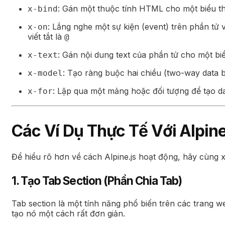
: Gán một thuộc tính HTML cho một biểu th
x-bind
: Lắng nghe một sự kiện (event) trên phần tử
x-on
viết tắt là
@
: Gán nội dung text của phần tử cho một bi
x-text
: Tạo ràng buộc hai chiều (two-way data b
x-model
: Lặp qua một mảng hoặc đối tượng để tạo d
x-for
Các Ví Dụ Thực Tế Với Alpine
Để hiểu rõ hơn về cách Alpine.js hoạt động, hãy cùng x
1. Tạo Tab Section (Phần Chia Tab)
Tab section là một tính năng phổ biến trên các trang we
tạo nó một cách rất đơn giản.