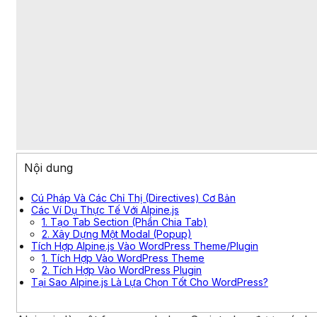
Nội dung
Cú Pháp Và Các Chỉ Thị (Directives) Cơ Bản
Các Ví Dụ Thực Tế Với Alpine.js
1. Tạo Tab Section (Phần Chia Tab)
2. Xây Dựng Một Modal (Popup)
Tích Hợp Alpine.js Vào WordPress Theme/Plugin
1. Tích Hợp Vào WordPress Theme
2. Tích Hợp Vào WordPress Plugin
Tại Sao Alpine.js Là Lựa Chọn Tốt Cho WordPress?