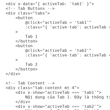
<div x-data="{ activeTab: 'tab1' }">

<!-- Tab Buttons -->

<div class="tabs">

    <button

        @click="activeTab = 'tab1'"

        :class="{ 'active-tab': activeTab =
    >

        Tab 1

    </button>

    <button

        @click="activeTab = 'tab2'"

        :class="{ 'active-tab': activeTab =
    >

        Tab 2

    </button>

</div>

<!-- Tab Content -->

<div class="tab-content mt-4">

    <div x-show="activeTab === 'tab1'">

        Nội dung của Tab 1. Đây là thông ti
    </div>

    <div x-show="activeTab === 'tab2'">
