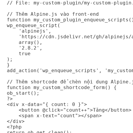
// File: my-custom-plugin/my-custom-plugin.
// Thêm Alpine.js vào front-end

function my_custom_plugin_enqueue_scripts()
wp_enqueue_script(

    'alpinejs',

    'https://cdn.jsdelivr.net/gh/alpinejs/a
    array(),

    '2.8.2',

    true

);

}

add_action('wp_enqueue_scripts', 'my_custom
// Thêm shortcode để chèn nội dung Alpine.j
function my_custom_shortcode_form() {

ob_start();

?>

<div x-data="{ count: 0 }">

    <button @click="count++">Tăng</button>

    <span x-text="count"></span>

</div>

<?php

return ob_get_clean();
