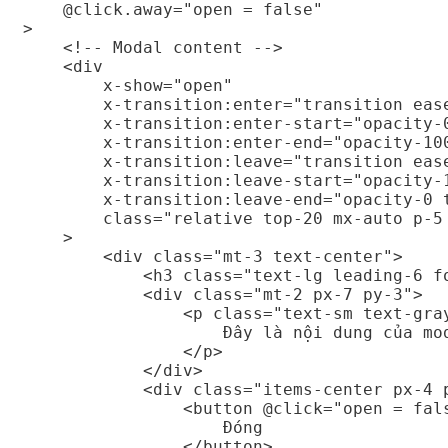
    @click.away="open = false"

>

    <!-- Modal content -->

    <div

        x-show="open"

        x-transition:enter="transition ease
        x-transition:enter-start="opacity-
        x-transition:enter-end="opacity-100
        x-transition:leave="transition ease
        x-transition:leave-start="opacity-1
        x-transition:leave-end="opacity-0 t
        class="relative top-20 mx-auto p-5 
    >

        <div class="mt-3 text-center">

            <h3 class="text-lg leading-6 f
            <div class="mt-2 px-7 py-3">

                <p class="text-sm text-gray
                    Đây là nội dung của mo
                </p>

            </div>

            <div class="items-center px-4 p
                <button @click="open = fal
                    Đóng

                </button>
