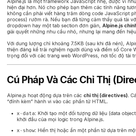
Alpine.js là một framework JavaScript nhẹ, được ví như 
hiện đại hơn. Nó cho phép bạn thêm các tính năng tương
không cần phải viết hàng trăm dòng code JavaScript ph
process) rườm rà. Nếu bạn đã từng cảm thấy quá tải vớ
dropdown hay một tab section đơn giản,
Alpine.js chín
giải quyết những nhu cầu nhỏ, nhưng lại mang đến hiệu
Với dung lượng chỉ khoảng 7.5KB (sau khi đã nén), Alpin
thiện đáng kể trải nghiệm người dùng và điểm số Core W
trọng đối với các trang web WordPress, nơi tốc độ tải t
Cú Pháp Và Các Chỉ Thị (Dire
Alpine.js hoạt động dựa trên các
chỉ thị (directives)
. C
“đính kèm” hành vi vào các phần tử HTML.
: Khởi tạo một đối tượng dữ liệu (data obje
x-data
khởi đầu của mọi logic trong Alpine.js.
: Hiển thị hoặc ẩn một phần tử dựa trên một 
x-show