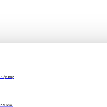
 hiện nay.
 hài hoà.